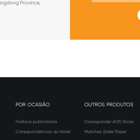
angdong Province,
POR OCASIÃO
OUTROS PRODUTOS
Fósforos publicitários
Corresponder AOS Sticks
Correspondências do Hotel
Matches Strike Paper