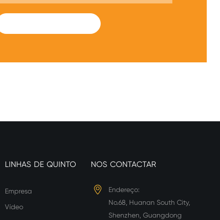
SUBMIT
LINHAS DE QUINTO
NOS CONTACTAR
Endereço:
Empresa
No.68, Huanan South City,
Vídeo
Shenzhen, Guangdong