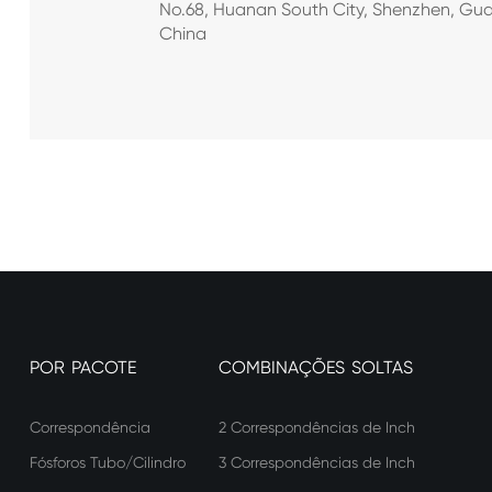
No.68, Huanan South City, Shenzhen, Gu
China
POR PACOTE
COMBINAÇÕES SOLTAS
Correspondência
2 Correspondências de Inch
Fósforos Tubo/Cilindro
3 Correspondências de Inch