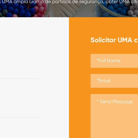
 UMA ampla Gama de partidas de segurança, obter UMA cit
Solicitar UMA c