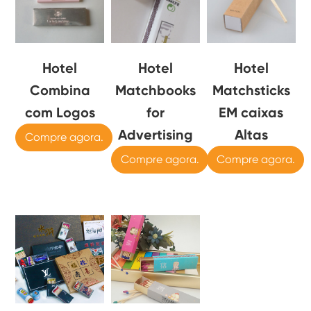
Hotel
Hotel
Hotel
Combina
Matchbooks
Matchsticks
com Logos
for
EM caixas
Advertising
Altas
Compre agora.
Compre agora.
Compre agora.