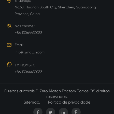
Endereço:
No.68, Huanan South City, Shenzhen, Guangdong
Province, China
Nos chame.:
+86 13064430333
Email:
info@fzmatch.com
TY_HOME47:
+86 13064430333
Direitos autorais
F-Zero Match Factory
Todos OS direitos
reservados.
Sitemap.
|
Política de privacidade