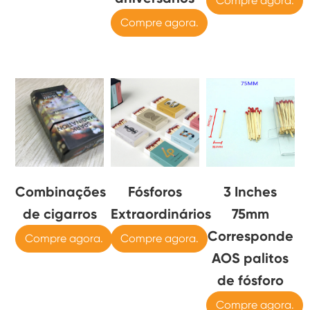
Compre agora.
Compre agora.
Combinações
Fósforos
3 Inches
de cigarros
Extraordinários
75mm
Corresponde
Compre agora.
Compre agora.
AOS palitos
de fósforo
Compre agora.