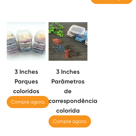
3 Inches
3 Inches
Parques
Parâmetros
coloridos
de
correspondência
Compre agora.
colorida
Compre agora.