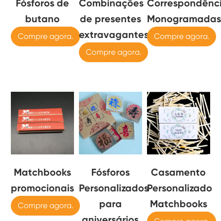
Fósforos de
Combinações
Correspondênc
butano
de presentes
Monogramada
extravagantes
Compre agora.
Compre agora.
Compre agora.
Matchbooks
Fósforos
Casamento
promocionais
Personalizados
Personalizado
para
Matchbooks
Compre agora.
aniversários