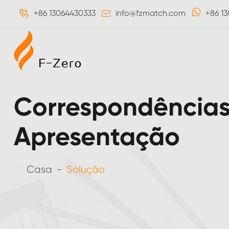
+86 13064430333
info@fzmatch.com
+86 1
Correspondências
Apresentação
Casa
Solução