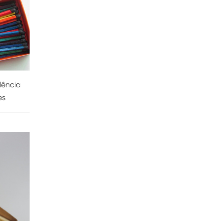
dência
es