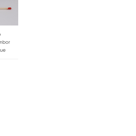
o
mbor
cue