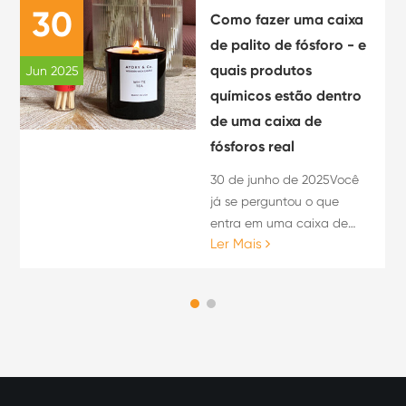
30
Como fazer uma caixa
de palito de fósforo - e
quais produtos
Jun 2025
químicos estão dentro
de uma caixa de
fósforos real
30 de junho de 2025Você
já se perguntou o que
entra em uma caixa de
Ler Mais
fósforos - ou como ela é
feita? Se você pesquisou
por "como fazer uma caixa
de palito de fósforo", pode
estar proc...