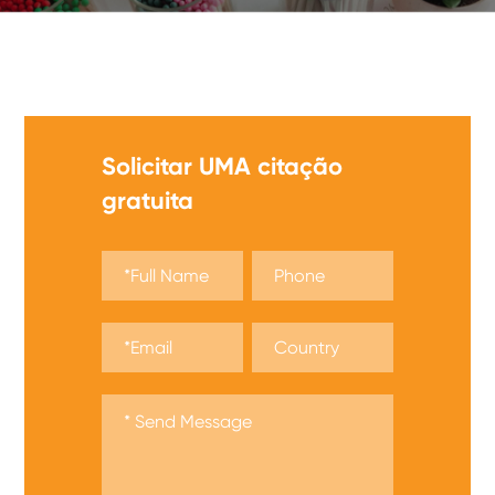
Oferecemos UMA ampla Gama de partidas de
segurança, obter UMA citação agora!
Solicitar UMA citação
gratuita