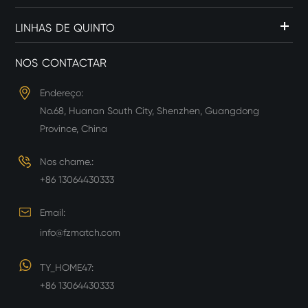
LINHAS DE QUINTO
NOS CONTACTAR
Endereço:
No.68, Huanan South City, Shenzhen, Guangdong
Province, China
Nos chame.:
+86 13064430333
Email:
info@fzmatch.com
TY_HOME47:
+86 13064430333