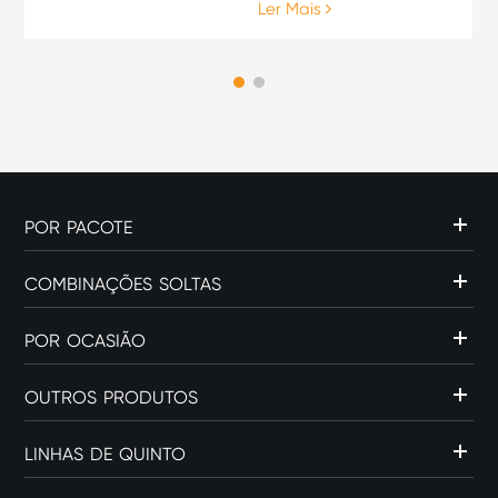
Ler Mais
fósforos - ou como ela é
feita? Se você pesquisou
por "como fazer uma caixa
de palito de fósforo", pode
estar proc...
POR PACOTE
COMBINAÇÕES SOLTAS
POR OCASIÃO
OUTROS PRODUTOS
LINHAS DE QUINTO