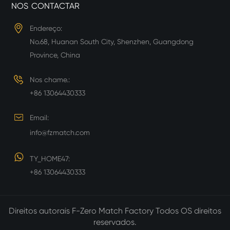
NOS CONTACTAR
Endereço:
No.68, Huanan South City, Shenzhen, Guangdong
Province, China
Nos chame.:
+86 13064430333
Email:
info@fzmatch.com
TY_HOME47:
+86 13064430333
Direitos autorais
F-Zero Match Factory
Todos OS direitos
reservados.