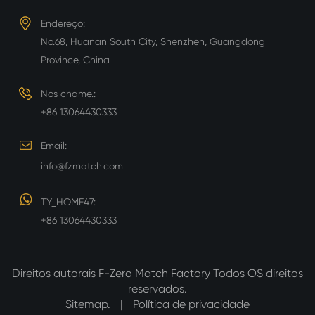
Endereço:
No.68, Huanan South City, Shenzhen, Guangdong
Province, China
Nos chame.:
+86 13064430333
Email:
info@fzmatch.com
TY_HOME47:
+86 13064430333
Direitos autorais
F-Zero Match Factory
Todos OS direitos
reservados.
Sitemap.
|
Política de privacidade