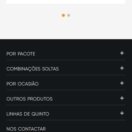
feita? Se você pesquisou
por "como fazer uma caixa
de palito de fósforo", pode
estar proc...
POR PACOTE
COMBINAÇÕES SOLTAS
POR OCASIÃO
OUTROS PRODUTOS
LINHAS DE QUINTO
NOS CONTACTAR