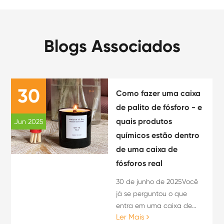
Blogs Associados
30
Como fazer uma caixa
de palito de fósforo - e
quais produtos
Jun 2025
químicos estão dentro
de uma caixa de
fósforos real
30 de junho de 2025Você
já se perguntou o que
entra em uma caixa de
Ler Mais
fósforos - ou como ela é