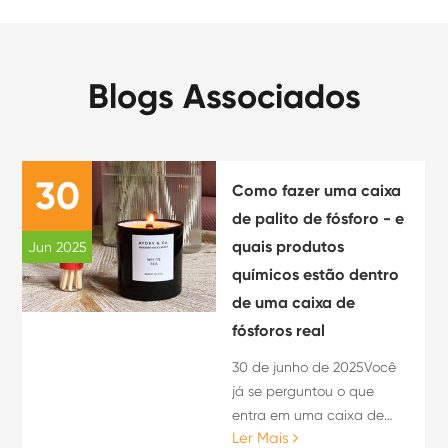
Blogs Associados
30
Como fazer uma caixa
de palito de fósforo - e
quais produtos
Jun 2025
químicos estão dentro
de uma caixa de
fósforos real
30 de junho de 2025Você
já se perguntou o que
entra em uma caixa de
Ler Mais
fósforos - ou como ela é