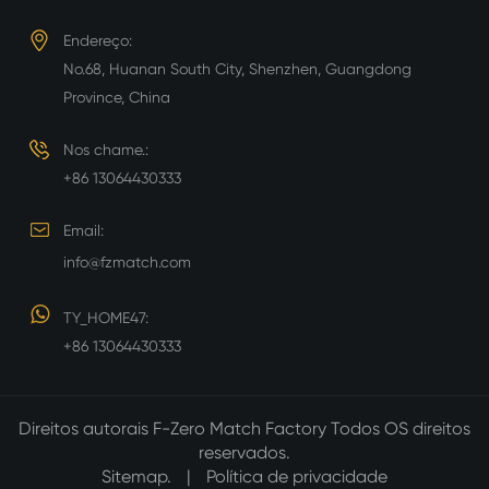
Endereço:
No.68, Huanan South City, Shenzhen, Guangdong
Province, China
Nos chame.:
+86 13064430333
Email:
info@fzmatch.com
TY_HOME47:
+86 13064430333
Direitos autorais
F-Zero Match Factory
Todos OS direitos
reservados.
Sitemap.
|
Política de privacidade