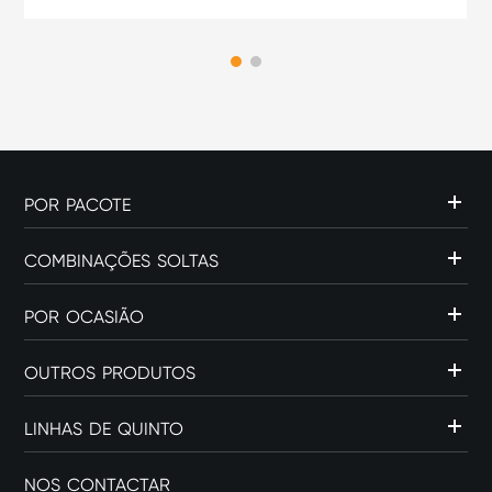
feita? Se você pesquisou
por "como fazer uma caixa
de palito de fósforo", pode
estar proc...
POR PACOTE
COMBINAÇÕES SOLTAS
POR OCASIÃO
OUTROS PRODUTOS
LINHAS DE QUINTO
NOS CONTACTAR