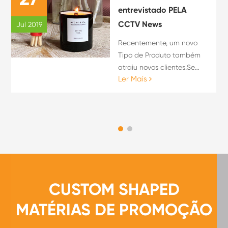
entrevistado PELA
CCTV News
Jul 2019
Recentemente, um novo
Tipo de Produto também
atraiu novos clientes.Se
Ler Mais
você acertar um fósforo
Perfumado de 28-cm Na
superfície de UMA caixa de
fósforos, um aroma de
Rosa ondula no ar.
CUSTOM SHAPED
MATÉRIAS DE PROMOÇÃO