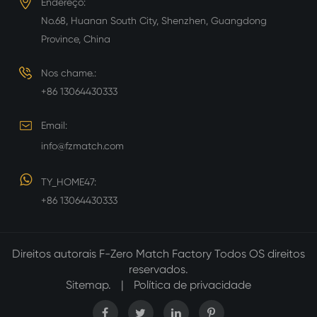
Endereço:
No.68, Huanan South City, Shenzhen, Guangdong
Province, China
Nos chame.:
+86 13064430333
Email:
info@fzmatch.com
TY_HOME47:
+86 13064430333
Direitos autorais
F-Zero Match Factory
Todos OS direitos
reservados.
Sitemap.
|
Política de privacidade